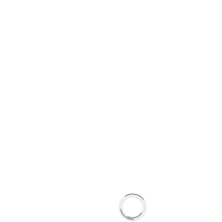
investigadores altamente
qualificados e
especializados nas
diferentes áreas do
projeto permitirá criar
soluções que vão ao
encontro das reais
necessidades das
organizações em matéria
de saúde ocupacional. Os
grupos beneficiados
serão, principalmente, os
gestores, empresários,
trabalhadores e
profissionais
especializados na área da
saúde e segurança no
trabalho. Para alcançar
um impacto real na